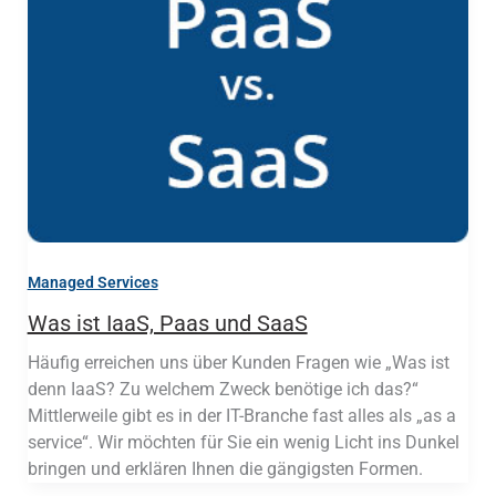
Managed Services
Was ist IaaS, Paas und SaaS
Häufig erreichen uns über Kunden Fragen wie „Was ist
denn IaaS? Zu welchem Zweck benötige ich das?“
Mittlerweile gibt es in der IT-Branche fast alles als „as a
service“. Wir möchten für Sie ein wenig Licht ins Dunkel
bringen und erklären Ihnen die gängigsten Formen.