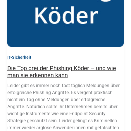
IT-Sicherheit
Die Top drei der Phishing Köder – und wie
man sie erkennen kann
Leider gibt es immer noch fast täglich Meldungen über
erfolgreiche Phishing Angriffe. Es vergeht praktisch
nicht ein Tag ohne Meldungen über erfolgreiche
Angriffe. Natürlich sollte Ihr Unternehmen bereits über
wichtige Instrumente wie eine Endpoint Security
Strategie geschützt sein. Leider gelingt es Kriminellen
immer wieder arglose Anwender:innen mit gefälschten