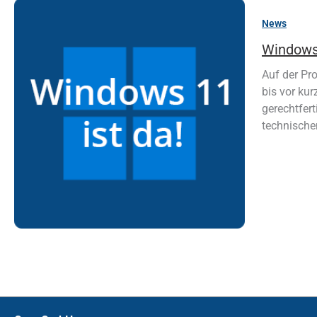
News
Windows 
Auf der Pr
bis vor ku
gerechtfert
technische