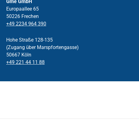
Gme GmbH
Europaallee 65
50226 Frechen
+49 2234 964 390
Hohe Straße 128-135
(Zugang über Marspfortengasse)
50667 Köln
+49 221 44 11 88